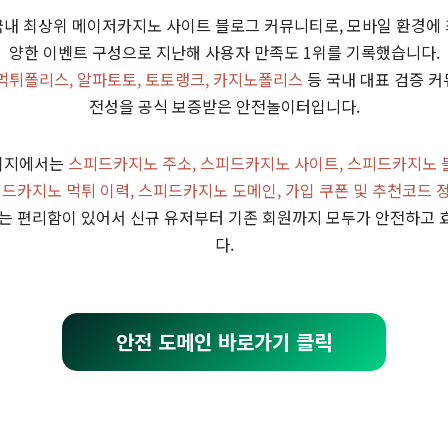
국내 최상위 메이저카지노 사이트 블로그 커뮤니티로, 모바일 환경에
양한 이벤트 구성으로 지난해 사용자 만족도 1위를 기록했습니다.
 먹튀폴리스, 알파토토, 토토랭크, 카지노폴리스
등 국내 대표 검증 
전성을 공식 보증받은 안전놀이터입니다.
이지에서는
스피드카지노 주소, 스피드카지노 사이트, 스피드카지노 
피드카지노 먹튀 이력, 스피드카지노 도메인, 가입 쿠폰 및 추천코드 
는 편리함이 있어서 신규 유저부터 기존 회원까지 모두가 안전하고
다.
안전 도메인 바로가기 클릭