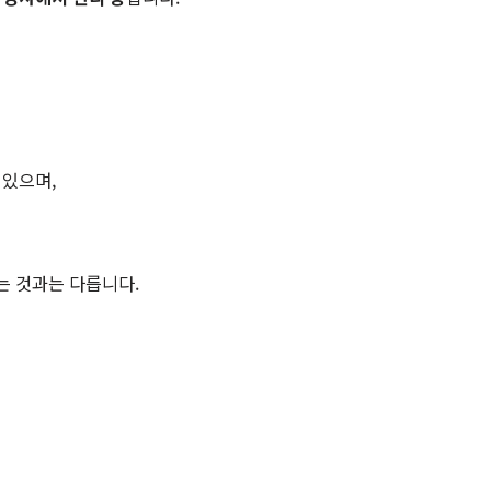
 있으며,
는 것과는 다릅니다.