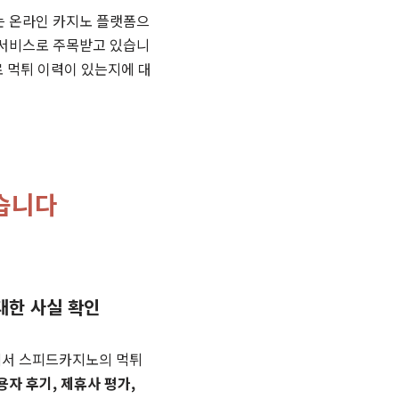
는 온라인 카지노 플랫폼으
 서비스로 주목받고 있습니
로 먹튀 이력이 있는지에 대
했습니다
대한 사실 확인
에서 스피드카지노의 먹튀
용자 후기, 제휴사 평가,