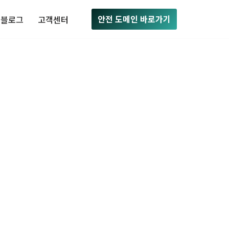
안전 도메인 바로가기
블로그
고객센터