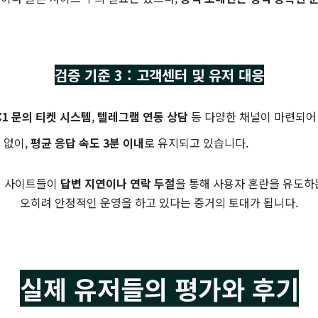
검증 기준 3 : 고객센터 및 유저 대응
:1 문의 티켓 시스템
,
텔레그램 연동 상담
등 다양한 채널이 마련되어
 없이,
평균 응답 속도 3분 이내
로 유지되고 있습니다.
튀 사이트들이
답변 지연이나 연락 두절
을 통해 사용자 혼란을 유도하
오히려 안정적인 운영을 하고 있다는 증거의 토대가 됩니다.
실제 유저들의 평가와 후기