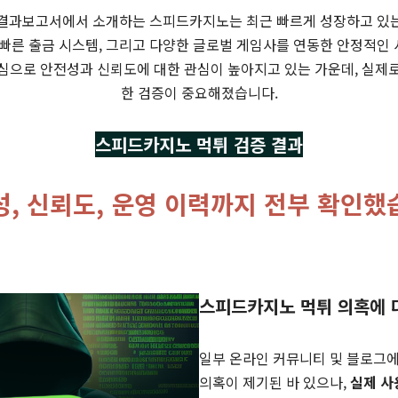
결과보고서에서 소개하는 스피드카지노는 최근 빠르게 성장하고 있
 빠른 출금 시스템, 그리고 다양한 글로벌 게임사를 연동한 안정적인
심으로 안전성과 신뢰도에 대한 관심이 높아지고 있는 가운데, 실제
한 검증이 중요해졌습니다.
스피드카지노 먹튀 검증 결과
, 신뢰도, 운영 이력까지 전부 확인
스피드카지노 먹튀 의혹에 
일부 온라인 커뮤니티 및 블로그
의혹이 제기된 바 있으나,
실제 사