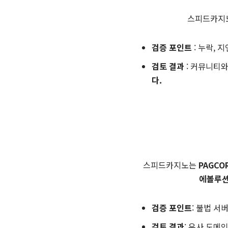
스피드카지노
검증 포인트
: 누락, 
검토 결과
: 커뮤니티와
다.
스피드카지노는
PAGCOR
에볼루션
검증 포인트
: 불법 서
검토 결과
: 유사 도메