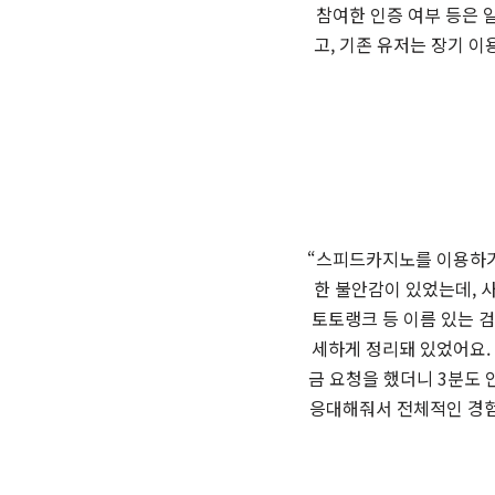
참여한 인증 여부 등은 
고, 기존 유저는 장기 
“스피드카지노를 이용하기 
한 불안감이 있었는데, 
토토랭크 등 이름 있는 검
세하게 정리돼 있었어요. 
금 요청을 했더니 3분도 
응대해줘서 전체적인 경험