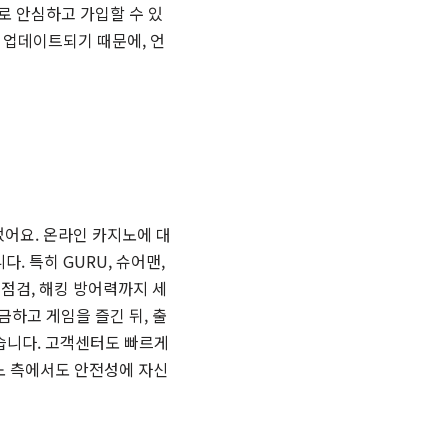
로 안심하고 가입할 수 있
 업데이트되기 때문에, 언
었어요. 온라인 카지노에 대
 특히 GURU, 슈어맨,
 점검, 해킹 방어력까지 세
금하고 게임을 즐긴 뒤, 출
었습니다. 고객센터도 빠르게
노 측에서도 안전성에 자신