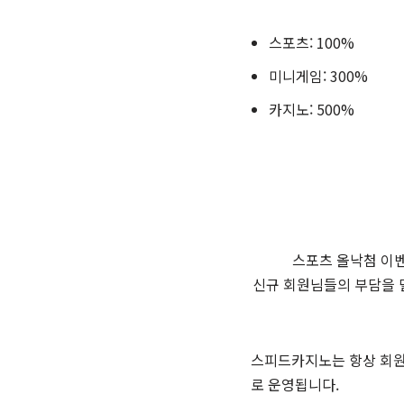
스포츠: 100%
미니게임: 300%
카지노: 500%
스포츠 올낙첨 이벤
신규 회원님들의 부담을 
스피드카지노는 항상 회원
로 운영됩니다.