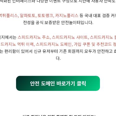
최적화된 인터페이스와 다양한 이벤트 구성으로 지난해 사용자 만족도
 먹튀폴리스, 알파토토, 토토랭크, 카지노폴리스
등 국내 대표 검증 
전성을 공식 보증받은 안전놀이터입니다.
이지에서는
스피드카지노 주소, 스피드카지노 사이트, 스피드카지노 
피드카지노 먹튀 이력, 스피드카지노 도메인, 가입 쿠폰 및 추천코드 
는 편리함이 있어서 신규 유저부터 기존 회원까지 모두가 안전하고
다.
안전 도메인 바로가기 클릭