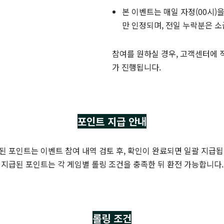
본 이벤트는 매일 자정(00시)
만 인정되며, 전일 누락분은 소
참여를 원하실 경우, 고객센터에 
가 진행됩니다.
포인트 지급 안내
된 포인트는 이벤트 참여 내역 검토 후, 확인이 완료되면 일괄 지급됩
지급된 포인트는 각 게임별 롤링 조건을 충족한 뒤 환전 가능합니다.
롤링 조건