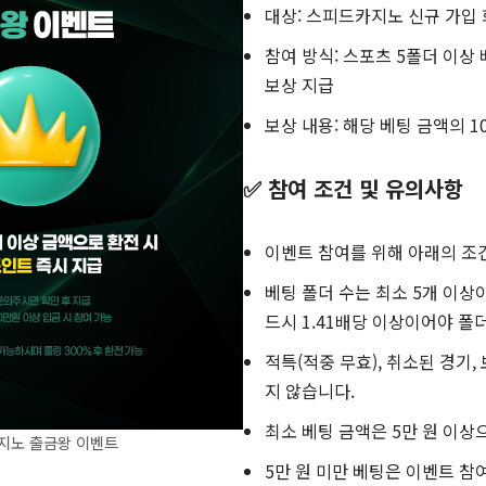
대상: 스피드카지노 신규 가입
참여 방식: 스포츠 5폴더 이상 
보상 지급
보상 내용: 해당 베팅 금액의 1
✅ 참여 조건 및 유의사항
이벤트 참여를 위해 아래의 조
베팅 폴더 수는 최소 5개 이상
드시 1.41배당 이상이어야 폴
적특(적중 무효), 취소된 경기,
지 않습니다.
최소 베팅 금액은 5만 원 이상
지노 출금왕 이벤트
5만 원 미만 베팅은 이벤트 참