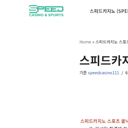
스피드카지노 (SPEE
콘
텐
츠
로
Home
»
스피드카지노 스포
건
너
스피드카지
뛰
기
기준
speedcasino111
6
스피드카지노 스포츠 올