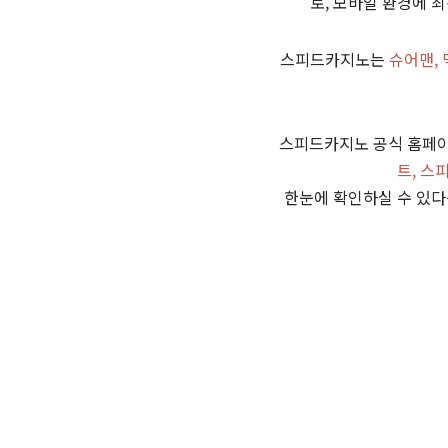
로, 모바일 환경에 
스피드카지노는
슈어맨,
스피드카지노 공식 홈페
트, 스
한눈에 확인하실 수 있다