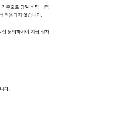
을 기준으로 당일 베팅 내역
급 적용되지 않습니다.
직접 문의하셔야 지급 절차
니다.