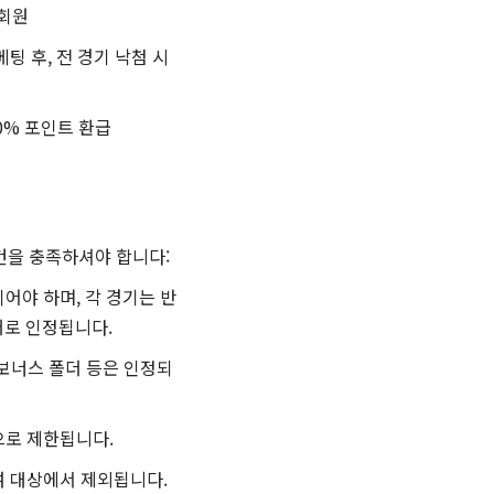
 회원
베팅 후, 전 경기 낙첨 시
0% 포인트 환급
건을 충족하셔야 합니다:
이어야 하며, 각 경기는 반
더로 인정됩니다.
 보너스 폴더 등은 인정되
으로 제한됩니다.
여 대상에서 제외됩니다.