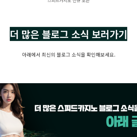
스피드카지노 신규 오픈
더 많은 블로그 소식 보러가기
아래에서 최신의 블로그 소식을 확인해보세요.